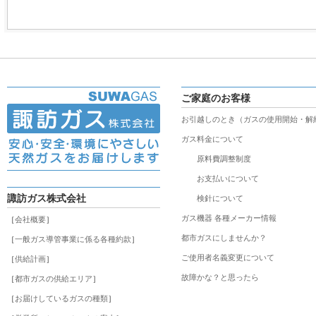
ご家庭のお客様
お引越しのとき（ガスの使用開始・解
ガス料金について
原料費調整制度
お支払いについて
諏訪ガス株式会社
検針について
ガス機器 各種メーカー情報
［
会社概要
］
都市ガスにしませんか？
［
一般ガス導管事業に係る各種約款
］
ご使用者名義変更について
［
供給計画
］
故障かな？と思ったら
［
都市ガスの供給エリア
］
［
お届けしているガスの種類
］