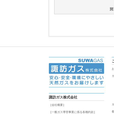
諏訪ガス株式会社
［
会社概要
］
［
一般ガス導管事業に係る各種約款
］