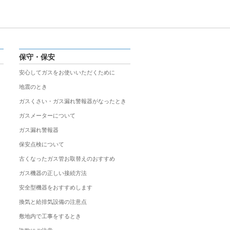
保守・保安
安心してガスをお使いいただくために
地震のとき
ガスくさい・ガス漏れ警報器がなったとき
ガスメーターについて
ガス漏れ警報器
保安点検について
古くなったガス管お取替えのおすすめ
ガス機器の正しい接続方法
安全型機器をおすすめします
換気と給排気設備の注意点
敷地内で工事をするとき