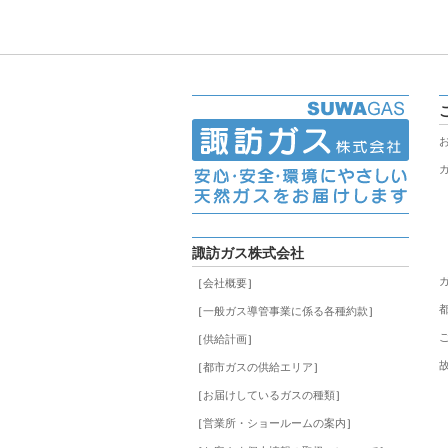
諏訪ガス株式会社
［
会社概要
］
［
一般ガス導管事業に係る各種約款
］
［
供給計画
］
［
都市ガスの供給エリア
］
［
お届けしているガスの種類
］
［
営業所・ショールームの案内
］