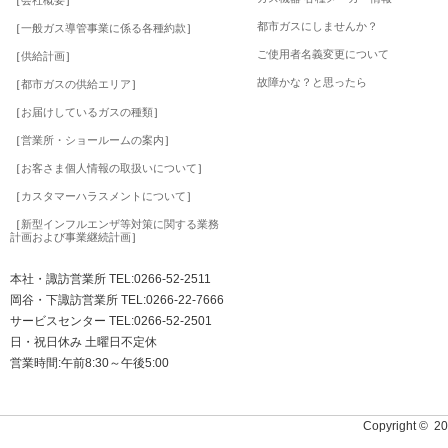
都市ガスにしませんか？
［
一般ガス導管事業に係る各種約款
］
ご使用者名義変更について
［
供給計画
］
故障かな？と思ったら
［
都市ガスの供給エリア
］
［
お届けしているガスの種類
］
［
営業所・ショールームの案内
］
［
お客さま個人情報の取扱いについて
］
［
カスタマーハラスメントについて
］
［
新型インフルエンザ等対策に関する業務
計画および事業継続計画
］
本社・諏訪営業所 TEL:0266-52-2511
岡谷・下諏訪営業所 TEL:0266-22-7666
サービスセンター TEL:0266-52-2501
日・祝日休み 土曜日不定休
営業時間:午前8:30～午後5:00
Copyright © 2