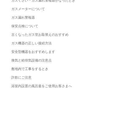
ガスくさい・ガス漏れ警報器がなったとき
ガスメーターについて
ガス漏れ警報器
保安点検について
古くなったガス管お取替えのおすすめ
ガス機器の正しい接続方法
安全型機器をおすすめします
換気と給排気設備の注意点
敷地内で工事をするとき
詐欺にご注意
浴室内設置の風呂釜をご使用お客さまへ