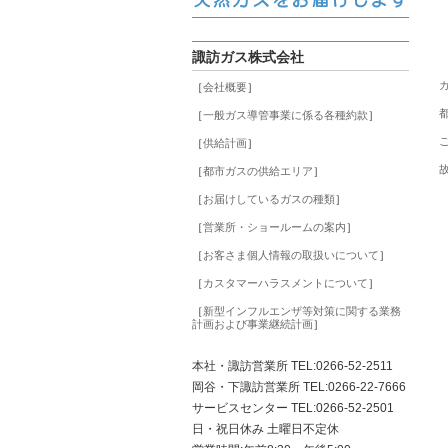
諏訪ガス株式会社
［
会社概要
］
［
一般ガス導管事業に係る各種約款
］
［
供給計画
］
［
都市ガスの供給エリア
］
［
お届けしているガスの種類
］
［
営業所・ショールームの案内
］
［
お客さま個人情報の取扱いについて
］
［
カスタマーハラスメントについて
］
［
新型インフルエンザ等対策に関する業務
計画および事業継続計画
］
本社・諏訪営業所 TEL:0266-52-2511
岡谷・下諏訪営業所 TEL:0266-22-7666
サービスセンター TEL:0266-52-2501
日・祝日休み 土曜日不定休