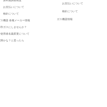
原料費調整制度
お支払いについて
お支払いについて
検針について
検針について
ガス機器情報
ガス機器 各種メーカー情報
都市ガスにしませんか？
ご使用者名義変更について
故障かな？と思ったら